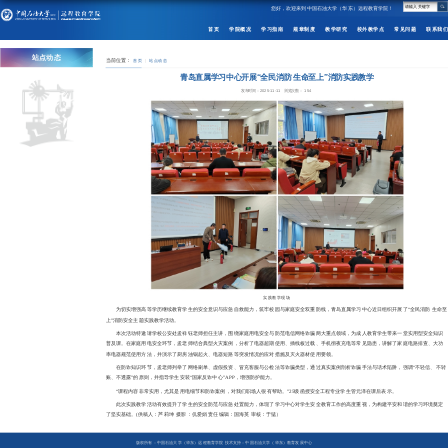
您好，欢迎来到中国石油大学（华东）远程教育学院！
首页
学院概况
学习指南
规章制度
教学研究
校外教学点
常见问题
联系我们
站点动态
当前位置：
首页
站点动态
青岛直属学习中心开展“全民消防 生命至上”消防实践教学
发布时间：2025-11-11
浏览次数：
154
实践教学现场
为切实增强高等学历继续教育学生的安全意识与应急自救能力，筑牢校园与家庭安全双重防线，青岛直属学习中心近日组织开展了“全民消防 生命至
上”消防安全主题实践教学活动。
本次活动特邀请学校公安处孟祥钰老师担任主讲，围绕家庭用电安全与防范电信网络诈骗两大重点领域，为成人教育学生带来一堂实用型安全知识
普及课。在家庭用电安全环节，孟老师结合典型火灾案例，分析了电器超期使用、插线板过载、手机彻夜充电等常见隐患，讲解了家庭电路排查、大功
率电器规范使用方法，并演示了厨房油锅起火、电器短路等突发情况的应对措施及灭火器材使用要领。
在防诈知识环节，孟老师列举了网络刷单、虚假投资、冒充客服与公检法等诈骗类型，通过真实案例剖析诈骗手法与话术陷阱，强调“不轻信、不转
账、不透露”的原则，并指导学生安装“国家反诈中心”APP，增强防护能力。
“课程内容非常实用，尤其是用电细节和防诈案例，对我们职场人很有帮助。”25级函授安全工程专业学生管元泽在课后表示。
此次实践教学活动有效提升了学生的安全防范与应急处置能力，体现了学习中心对学生安全教育工作的高度重视，为构建平安和谐的学习环境奠定
了坚实基础。(供稿人：芦莉坤 摄影：仉爱娟 责任编辑：国海英 审核：于猛）
版权所有：中国石油大学（华东）远程教育学院 技术支持：中国石油大学（华东）教育发展中心