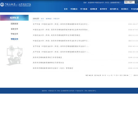
您好，欢迎来到中国石油大学（华东）远程教育学院！
首页
学院概况
学习指南
规章制度
教学研究
校外教学点
联系我们
常见问题
规章制度
当前位置：
首页
规章制度
学院文件
国家政策
关于印发《中国石油大学（华东）高等学历继续教育本科毕业生学士...
2025-04-27
省发文件
中国石油大学（华东）高等学历继续教育校外教学点业务评价管理办...
2024-07-05
学校文件
中国石油大学（华东）高等学历继续教育学生学籍管理规定
2022-11-23
学院文件
中国石油大学（华东）高等学历继续教育本科毕业生学士学位授予工...
2022-11-23
关于印发《中国石油大学（华东）高等学历继续教育团队毕业设计（...
2022-05-13
关于印发《中国石油大学（华东）高等学历继续教育优秀毕业设计（...
2022-05-10
高等学历继续教育考试工作管理规定
2019-12-20
高等学历继续教育教师聘任与管理办法
2019-12-20
高等学历继续教育本科毕业设计（论文）管理规定
2019-12-20
每页
14
记录
总共
9
记录
第一页
<<上一页
下一页>>
尾页
页码
1
/
1
跳转到
版权所有：中国石油大学（华东）远程教育学院 技术支持：中国石油大学（华东）教育发展中心